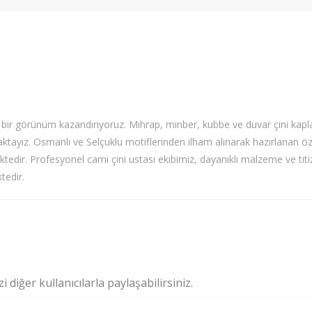
l bir görünüm kazandırıyoruz. Mihrap, minber, kubbe ve duvar çini kap
aktayız. Osmanlı ve Selçuklu motiflerinden ilham alınarak hazırlanan öze
tedir. Profesyonel cami çini ustası ekibimiz, dayanıklı malzeme ve titi
tedir.
 diğer kullanıcılarla paylaşabilirsiniz.