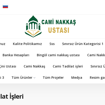
muz
Kalite Politikamız
Sss
Sınırsız Ürün Kategorisi 1
Banka Hesapları
Bingöl cami nakkaş ustası
Cami Nakk
ini Ustası
Cami Nakkaş
Cami Tadilat işleri
Sınırsız 
i 3
Tüm Ürünler
Tüm Projeler
Medya
Resim gal
at İşleri