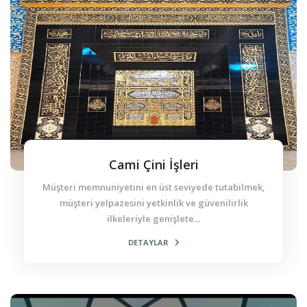
Cami Çini İşleri
Müşteri memnuniyetini en üst seviyede tutabilmek,
müşteri yelpazesini yetkinlik ve güvenilirlik
ilkeleriyle genişlete...
DETAYLAR