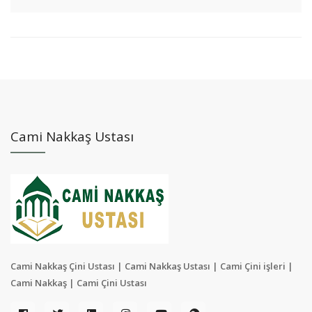
Cami Nakkaş Ustası
Cami Nakkaş Çini Ustası | Cami Nakkaş Ustası | Cami Çini işleri |
Cami Nakkaş | Cami Çini Ustası