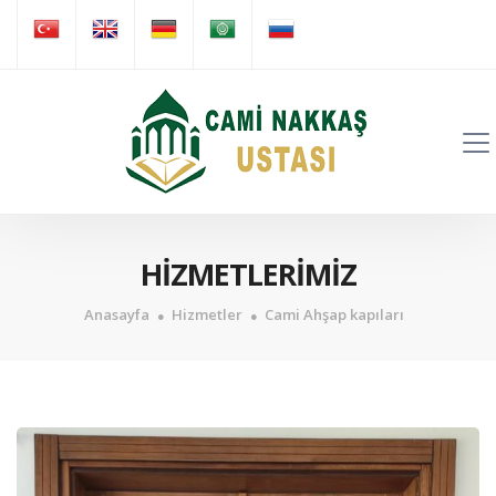
HİZMETLERİMİZ
Anasayfa
Hizmetler
Cami Ahşap kapıları