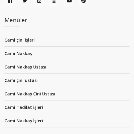
Menüler
Cami çini işleri
Cami Nakkaş
Cami Nakkaş Ustası
Cami çini ustası
Cami Nakkaş Çini Ustası
Cami Tadilat işleri
Cami Nakkaş İşleri